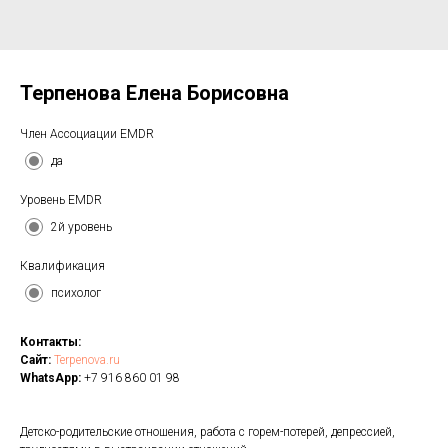
Терпенова Елена Борисовна
Член Ассоциации EMDR
да
Уровень EMDR
2й уровень
Квалификация
психолог
Контакты:
Сайт:
Terpenova.ru
WhatsApp:
+7 916 860 01 98
Детско-родительские отношения, работа с горем-потерей, депрессией,