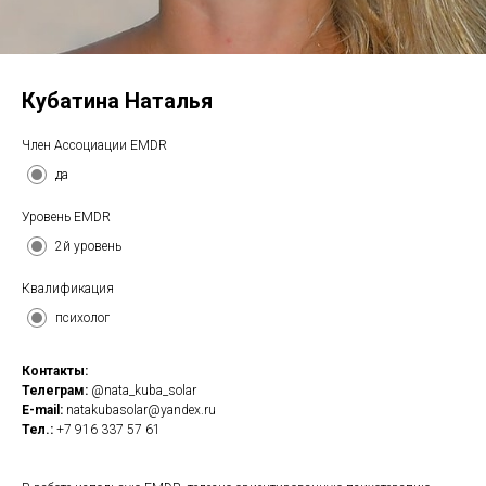
Кубатина Наталья
Член Ассоциации EMDR
да
Уровень EMDR
2й уровень
Квалификация
психолог
Контакты:
Телеграм:
@nata_kuba_solar
E-mail:
natakubasolar@yandex.ru
Тел.:
+7 916 337 57 61