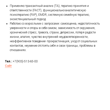
Применяю трансактный анализ (ТА), терапию принятия и
ответственности (FACT), функционально-аналитическую
психотерапию (FAP), EMDR, системную семейную терапию,
экзистенциальный подход.
Работаю со взрослыми с запросами: самооценка, недостаточность
уверенности и опоры в себе самом, зависимость от окружения,
хронический стресс, тревога, страхи, депрессии, потеря радости
жизни, апатия, чувство внутренней неудовлетворенности,
неэффективное поведение- прокрастинация, уход от социальных
контактов, неумение отстоять себя и свои границы, проблемы в
отношениях.
Тел.:
+7(903)-513-65-00
Сайт